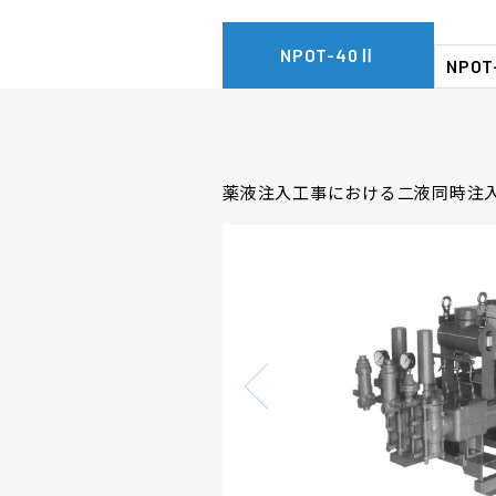
NPOT-40Ⅱ
NPO
薬液注入工事における二液同時注