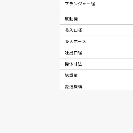
プランジャー径
原動機
吸入口径
吸入ホース
吐出口径
機体寸法
総重量
変速機構