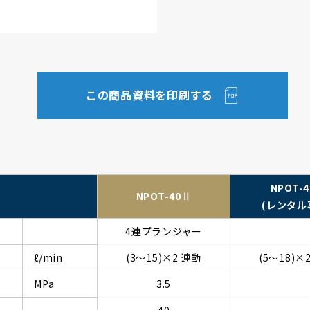
この商品資料を印刷する
NPOT-4
NPOT-40Ⅱ
(レンタル
4連プランジャー
ℓ/min
(3～15)×2 連動
(5～18)×
MPa
3.5
40