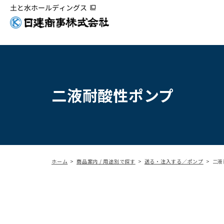
二液耐酸性ポンプ
ホーム
商品案内 / 用途別で探す
送る・注入する／ポンプ
二液