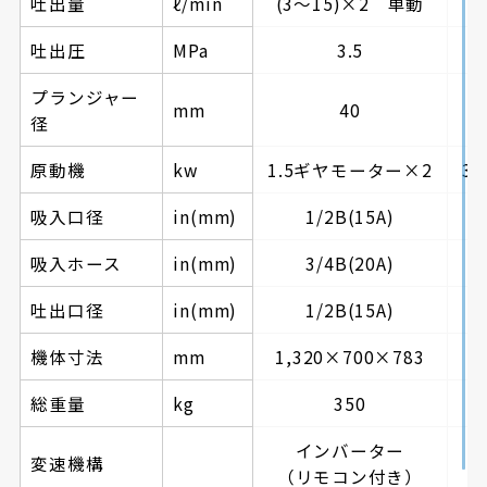
吐出量
ℓ/min
(3～15)×2 単動
(
吐出圧
MPa
3.5
プランジャー
mm
40
径
原動機
kw
1.5ギヤモーター×2
3
吸入口径
in(mm)
1/2B(15A)
吸入ホース
in(mm)
3/4B(20A)
吐出口径
in(mm)
1/2B(15A)
機体寸法
mm
1,320×700×783
1
総重量
kg
350
インバーター
変速機構
（リモコン付き）