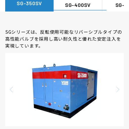
SG-350SV
SG-400SV
SG-4
SGシリーズは、反転使用可能なリバーシブルタイプの
高性能バルブを採用し高い耐久性と優れた安定注入を
実現しています。