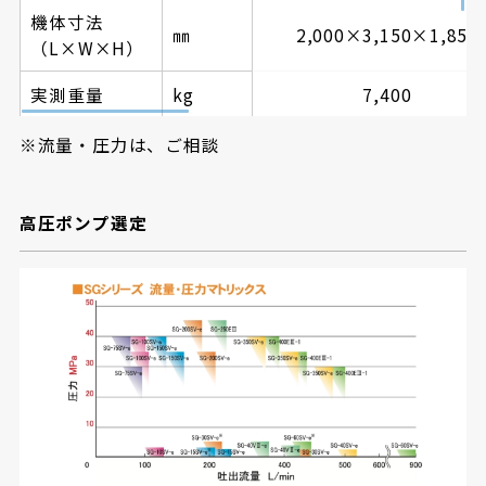
機体寸法
㎜
2,000×3,150×1,850
（L×W×H）
実測重量
kg
7,400
リモコン
標準
流量・圧力は、ご相談
オプション
-
その他
高圧ポンプ選定