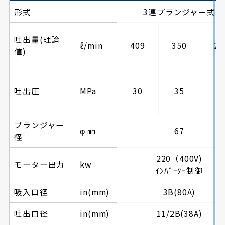
形式
3連プランジャー式
吐出量(理論
ℓ/min
409
350
29
値)
吐出圧
MPa
30
35
4
プランジャー
φ ㎜
67
径
220（400V)
モーター出力
kw
ｲﾝﾊﾞｰﾀｰ制御
吸入口径
in(mm)
3B(80A)
吐出口径
in(mm)
11/2B(38A)